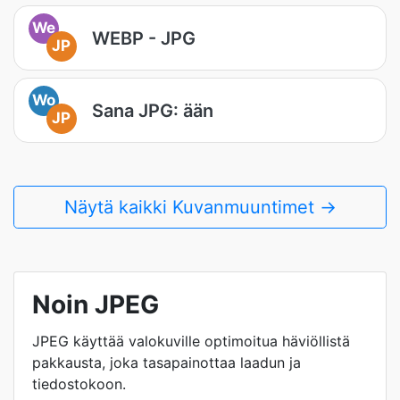
We
WEBP - JPG
JP
Wo
Sana JPG: ään
JP
Näytä kaikki Kuvanmuuntimet →
Noin JPEG
JPEG käyttää valokuville optimoitua häviöllistä
pakkausta, joka tasapainottaa laadun ja
tiedostokoon.