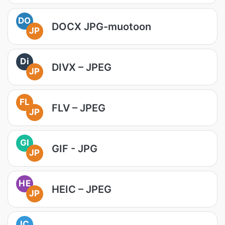
DO
DOCX JPG-muotoon
JP
Di
DIVX – JPEG
JP
FL
FLV – JPEG
JP
GI
GIF - JPG
JP
HE
HEIC – JPEG
JP
IC