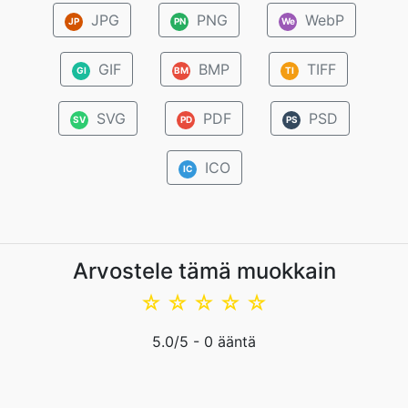
JPG
PNG
WebP
JP
PN
We
GIF
BMP
TIFF
GI
BM
TI
SVG
PDF
PSD
SV
PD
PS
ICO
IC
Arvostele tämä muokkain
☆
☆
☆
☆
☆
5.0
/5 -
0
ääntä