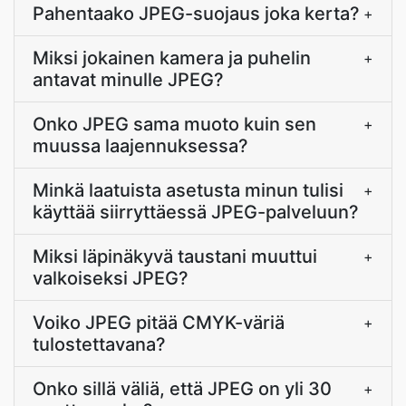
Pahentaako JPEG-suojaus joka kerta?
+
Miksi jokainen kamera ja puhelin
+
antavat minulle JPEG?
Onko JPEG sama muoto kuin sen
+
muussa laajennuksessa?
Minkä laatuista asetusta minun tulisi
+
käyttää siirryttäessä JPEG-palveluun?
Miksi läpinäkyvä taustani muuttui
+
valkoiseksi JPEG?
Voiko JPEG pitää CMYK-väriä
+
tulostettavana?
Onko sillä väliä, että JPEG on yli 30
+