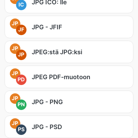
JPG ICO: lle
IC
JP
JPG - JFIF
JF
JP
JPEG:stä JPG:ksi
JP
JP
JPEG PDF-muotoon
PD
JP
JPG - PNG
PN
JP
JPG - PSD
PS