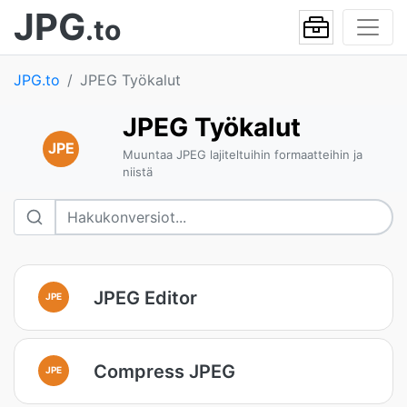
JPG
.to
JPG.to
JPEG Työkalut
JPEG Työkalut
JPE
Muuntaa JPEG lajiteltuihin formaatteihin ja
niistä
JPEG Editor
JPE
Compress JPEG
JPE