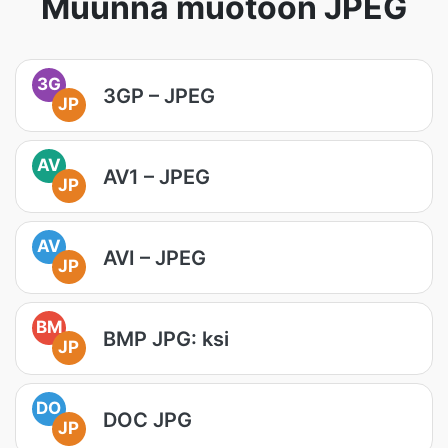
Muunna muotoon JPEG
3G
3GP – JPEG
JP
AV
AV1 – JPEG
JP
AV
AVI – JPEG
JP
BM
BMP JPG: ksi
JP
DO
DOC JPG
JP