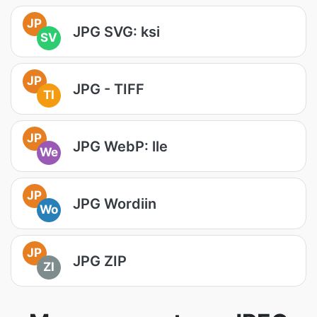
JP
JPG SVG: ksi
SV
JP
JPG - TIFF
TI
JP
JPG WebP: lle
We
JP
JPG Wordiin
Wo
JP
JPG ZIP
ZI