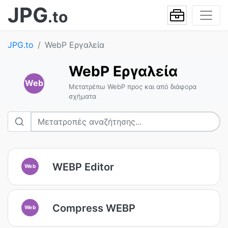
JPG
.to
JPG.to
WebP Εργαλεία
WebP Εργαλεία
Web
Μετατρέπω WebP προς και από διάφορα
σχήματα
WEBP Editor
Web
Compress WEBP
Web