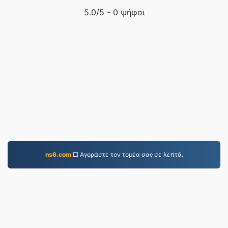
5.0
/5 -
0
ψήφοι
ns6.com
□ Αγοράστε τον τομέα σας σε λεπτά.
JPG.to
Αρχεία που έχουν μετατραπεί από το 2019