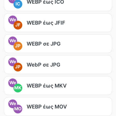
WEBP έως ICO
IC
We
WEBP έως JFIF
JF
We
WEBP σε JPG
JP
We
WebP σε JPG
JP
We
WEBP έως MKV
MK
We
WEBP έως MOV
MO