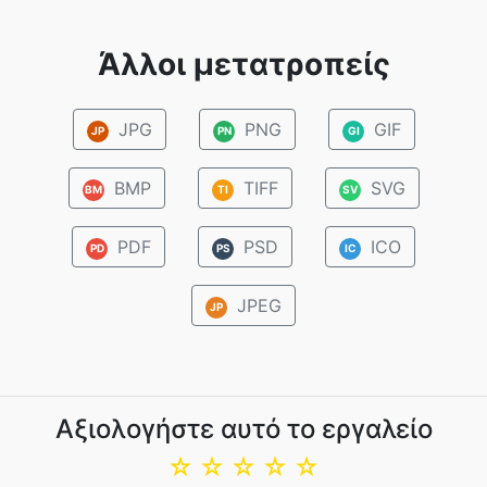
Άλλοι μετατροπείς
JPG
PNG
GIF
JP
PN
GI
BMP
TIFF
SVG
BM
TI
SV
PDF
PSD
ICO
PD
PS
IC
JPEG
JP
Αξιολογήστε αυτό το εργαλείο
☆
☆
☆
☆
☆