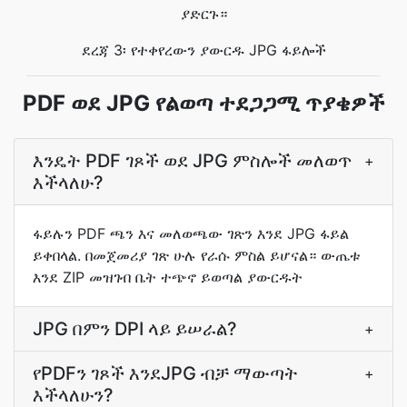
ያድርጉ።
ደረጃ 3፡ የተቀየረውን ያውርዱ JPG ፋይሎች
PDF ወደ JPG የልወጣ ተደጋጋሚ ጥያቄዎች
እንዴት PDF ገጾች ወደ JPG ምስሎች መለወጥ
+
እችላለሁ?
ፋይሉን PDF ጫን እና መለወጫው ገጽን እንደ JPG ፋይል
ይቀበላል. በመጀመሪያ ገጽ ሁሉ የራሱ ምስል ይሆናል። ውጤቱ
እንደ ZIP መዝገብ ቤት ተጭኖ ይወጣል ያውርዱት
JPG በምን DPI ላይ ይሠራል?
+
የPDFን ገጾች እንደJPG ብቻ ማውጣት
+
እችላለሁን?