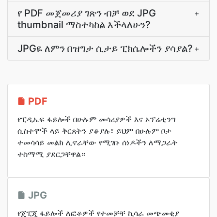
የ PDF መጀመሪያ ገጽን ብቻ ወደ JPG
+
thumbnail ማስተካከል እችላለሁን?
JPGዬ ለምን በዝግታ ሲታይ ፒክሴሎችን ያሳያል?
+
PDF
የፒዲኤፍ ፋይሎች በሁሉም መሳሪያዎች እና ኦፕሬቲንግ
ሲስተሞች ላይ ቅርጸትን ያቆያሉ፣ ይህም በሁሉም ቦታ
ተመሳሳይ መልክ ሊኖራቸው የሚገቡ ሰነዶችን ለማጋራት
ተስማሚ ያደርጋቸዋል።
JPG
የጄፒጂ ፋይሎች ለፎቶዎች የተመቻቸ ኪሳራ መጭመቂያ