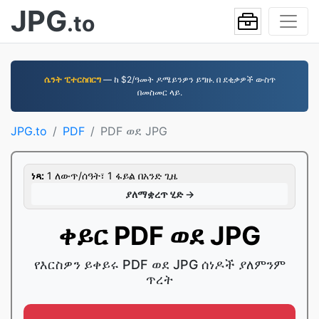
JPG
.to
ሴንት ፒተርስበርግ
— ከ $2/ዓመት ዶሜይንዎን ይግዙ. በ ደቂቃዎች ውስጥ
በመስመር ላይ.
JPG.to
PDF
PDF ወደ JPG
ነጻ:
1 ለውጥ/ሰዓት፣ 1 ፋይል በአንድ ጊዜ
ያለማቋረጥ ሂድ →
ቀይር PDF ወደ JPG
የእርስዎን ይቀይሩ PDF ወደ JPG ሰነዶች ያለምንም
ጥረት