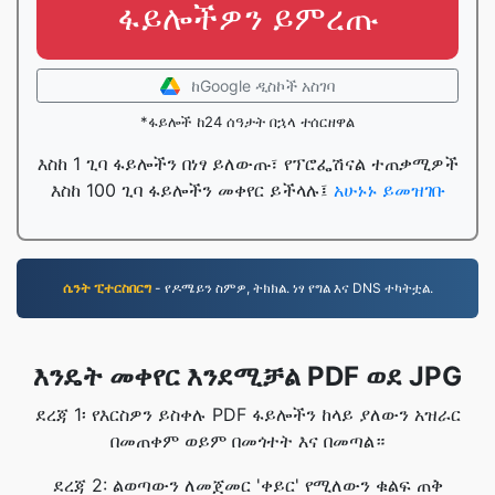
ፋይሎችዎን ይምረጡ
ከGoogle ዲስኮች አስገባ
*ፋይሎች ከ24 ሰዓታት በኋላ ተሰርዘዋል
እስከ 1 ጊባ ፋይሎችን በነፃ ይለውጡ፣ የፕሮፌሽናል ተጠቃሚዎች
እስከ 100 ጊባ ፋይሎችን መቀየር ይችላሉ፤
አሁኑኑ ይመዝገቡ
ሴንት ፒተርስበርግ
- የዶሜይን ስምዎ, ትክክል. ነፃ የግል እና DNS ተካትቷል.
እንዴት መቀየር እንደሚቻል PDF ወደ JPG
ደረጃ 1፡ የእርስዎን ይስቀሉ PDF ፋይሎችን ከላይ ያለውን አዝራር
በመጠቀም ወይም በመጎተት እና በመጣል።
ደረጃ 2: ልወጣውን ለመጀመር 'ቀይር' የሚለውን ቁልፍ ጠቅ