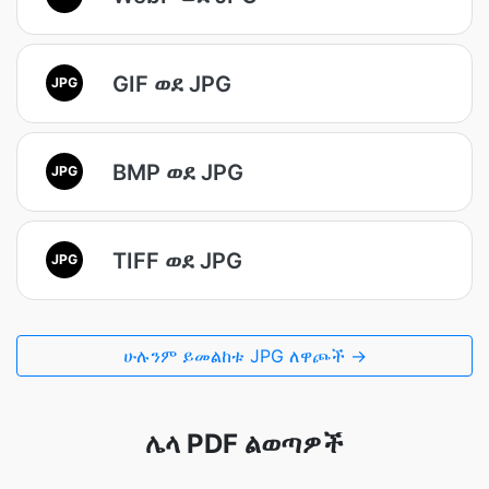
GIF ወደ JPG
JPG
BMP ወደ JPG
JPG
TIFF ወደ JPG
JPG
ሁሉንም ይመልከቱ JPG ለዋጮች →
ሌላ PDF ልወጣዎች