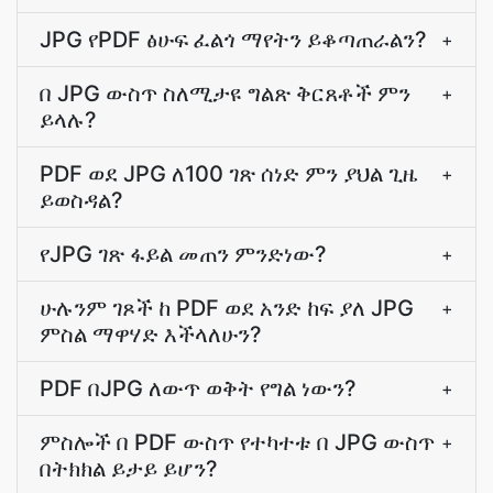
JPG የPDF ፅሁፍ ፈልጎ ማየትን ይቆጣጠራልን?
+
በ JPG ውስጥ ስለሚታዩ ግልጽ ቅርጸቶች ምን
+
ይላሉ?
PDF ወደ JPG ለ100 ገጽ ሰነድ ምን ያህል ጊዜ
+
ይወስዳል?
የJPG ገጽ ፋይል መጠን ምንድነው?
+
ሁሉንም ገጾች ከ PDF ወደ አንድ ከፍ ያለ JPG
+
ምስል ማዋሃድ እችላለሁን?
PDF በJPG ለውጥ ወቅት የግል ነውን?
+
ምስሎች በ PDF ውስጥ የተካተቱ በ JPG ውስጥ
+
በትክክል ይታይ ይሆን?