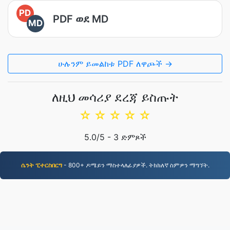
PD
PDF ወደ MD
MD
ሁሉንም ይመልከቱ PDF ለዋጮች →
ለዚህ መሳሪያ ደረጃ ይስጡት
☆
☆
☆
☆
☆
5.0
/5 -
3
ድምጾች
ሴንት ፒተርስበርግ
- 800+ ዶሜይን ማስተላለፊያዎች. ትክክለኛ ስምዎን ማግኘት.