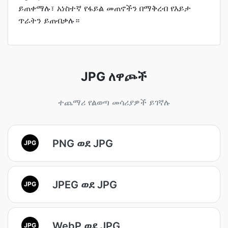
ይጠቀማሉ፣ አነስተኛ የፋይል መጠኖችን በማቅረብ የእይታ
ጥራትን ይጠብቃሉ።
JPG ለዋጮች
ተጨማሪ የልወጣ መሳሪያዎች ይገኛሉ
PNG ወደ JPG
JPG
JPEG ወደ JPG
JPG
WebP ወደ JPG
JPG