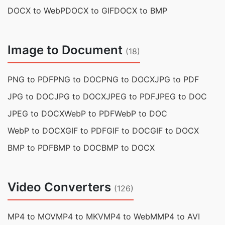
DOCX to WebP
DOCX to GIF
DOCX to BMP
Image to Document
(18)
PNG to PDF
PNG to DOC
PNG to DOCX
JPG to PDF
JPG to DOC
JPG to DOCX
JPEG to PDF
JPEG to DOC
JPEG to DOCX
WebP to PDF
WebP to DOC
WebP to DOCX
GIF to PDF
GIF to DOC
GIF to DOCX
BMP to PDF
BMP to DOC
BMP to DOCX
Video Converters
(126)
MP4 to MOV
MP4 to MKV
MP4 to WebM
MP4 to AVI