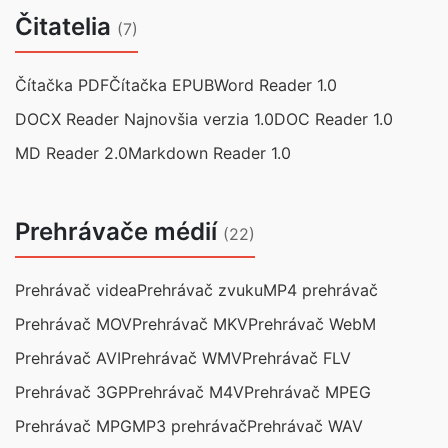
Čitatelia
(7)
Čítačka PDF
Čítačka EPUB
Word Reader 1.0
DOCX Reader Najnovšia verzia 1.0
DOC Reader 1.0
MD Reader 2.0
Markdown Reader 1.0
Prehrávače médií
(22)
Prehrávač videa
Prehrávač zvuku
MP4 prehrávač
Prehrávač MOV
Prehrávač MKV
Prehrávač WebM
Prehrávač AVI
Prehrávač WMV
Prehrávač FLV
Prehrávač 3GP
Prehrávač M4V
Prehrávač MPEG
Prehrávač MPG
MP3 prehrávač
Prehrávač WAV