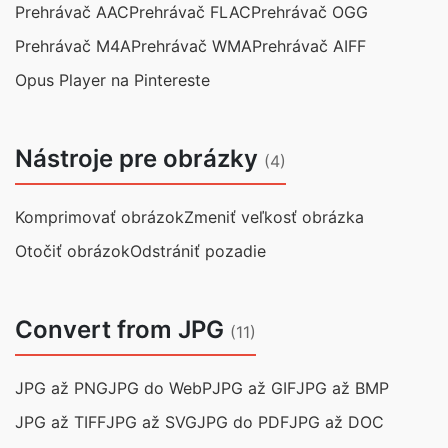
Prehrávač AAC
Prehrávač FLAC
Prehrávač OGG
Prehrávač M4A
Prehrávač WMA
Prehrávač AIFF
Opus Player na Pintereste
Nástroje pre obrázky
(4)
Komprimovať obrázok
Zmeniť veľkosť obrázka
Otočiť obrázok
Odstrániť pozadie
Convert from JPG
(11)
JPG až PNG
JPG do WebP
JPG až GIF
JPG až BMP
JPG až TIFF
JPG až SVG
JPG do PDF
JPG až DOC