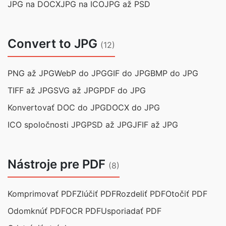
JPG na DOCX
JPG na ICO
JPG až PSD
Convert to JPG
(12)
PNG až JPG
WebP do JPG
GIF do JPG
BMP do JPG
TIFF až JPG
SVG až JPG
PDF do JPG
Konvertovať DOC do JPG
DOCX do JPG
ICO spoločnosti JPG
PSD až JPG
JFIF až JPG
Nástroje pre PDF
(8)
Komprimovať PDF
Zlúčiť PDF
Rozdeliť PDF
Otočiť PDF
Odomknúť PDF
OCR PDF
Usporiadať PDF