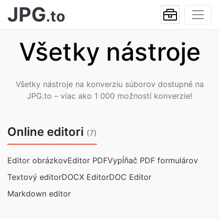
JPG
.to
Všetky nástroje
Všetky nástroje na konverziu súborov dostupné na
JPG.to – viac ako 1 000 možností konverzie!
Online editori
(7)
Editor obrázkov
Editor PDF
Vypĺňač PDF formulárov
Textový editor
DOCX Editor
DOC Editor
Markdown editor