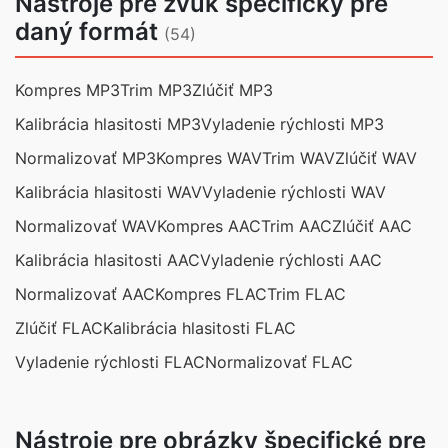
Nástroje pre zvuk špecifický pre
daný formát
(54)
Kompres MP3
Trim MP3
Zlúčiť MP3
Kalibrácia hlasitosti MP3
Vyladenie rýchlosti MP3
Normalizovať MP3
Kompres WAV
Trim WAV
Zlúčiť WAV
Kalibrácia hlasitosti WAV
Vyladenie rýchlosti WAV
Normalizovať WAV
Kompres AAC
Trim AAC
Zlúčiť AAC
Kalibrácia hlasitosti AAC
Vyladenie rýchlosti AAC
Normalizovať AAC
Kompres FLAC
Trim FLAC
Zlúčiť FLAC
Kalibrácia hlasitosti FLAC
Vyladenie rýchlosti FLAC
Normalizovať FLAC
Nástroje pre obrázky špecifické pre