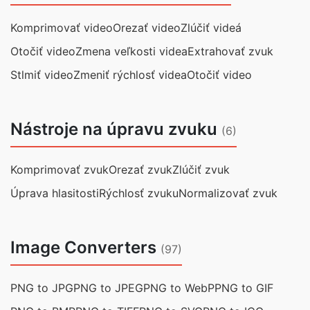
Komprimovať video
Orezať video
Zlúčiť videá
Otočiť video
Zmena veľkosti videa
Extrahovať zvuk
Stlmiť video
Zmeniť rýchlosť videa
Otočiť video
Nástroje na úpravu zvuku
(6)
Komprimovať zvuk
Orezať zvuk
Zlúčiť zvuk
Úprava hlasitosti
Rýchlosť zvuku
Normalizovať zvuk
Image Converters
(97)
PNG to JPG
PNG to JPEG
PNG to WebP
PNG to GIF