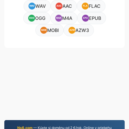
WAV
AAC
FLAC
WAV
AAC
FLA
OGG
M4A
EPUB
OGG
M4A
EPU
MOBI
AZW3
MOB
AZW
Ns6.com
— Kúpte si doménu od 2 €/rok. Online v priebehu