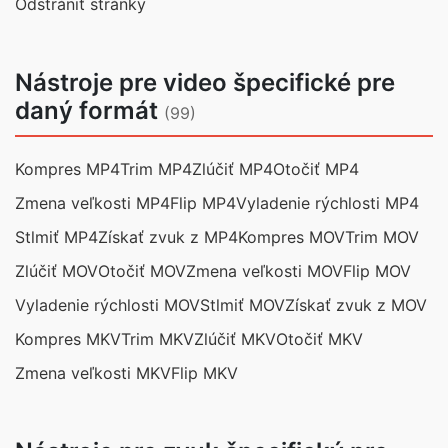
Odstrániť stránky
Nástroje pre video špecifické pre
daný formát
(99)
Kompres MP4
Trim MP4
Zlúčiť MP4
Otočiť MP4
Zmena veľkosti MP4
Flip MP4
Vyladenie rýchlosti MP4
Stlmiť MP4
Získať zvuk z MP4
Kompres MOV
Trim MOV
Zlúčiť MOV
Otočiť MOV
Zmena veľkosti MOV
Flip MOV
Vyladenie rýchlosti MOV
Stlmiť MOV
Získať zvuk z MOV
Kompres MKV
Trim MKV
Zlúčiť MKV
Otočiť MKV
Zmena veľkosti MKV
Flip MKV