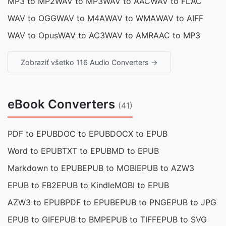
MP3 to MP2
WAV to MP3
WAV to AAC
WAV to FLAC
WAV to OGG
WAV to M4A
WAV to WMA
WAV to AIFF
WAV to Opus
WAV to AC3
WAV to AMR
AAC to MP3
Zobraziť všetko 116 Audio Converters →
eBook Converters
(41)
PDF to EPUB
DOC to EPUB
DOCX to EPUB
Word to EPUB
TXT to EPUB
MD to EPUB
Markdown to EPUB
EPUB to MOBI
EPUB to AZW3
EPUB to FB2
EPUB to Kindle
MOBI to EPUB
AZW3 to EPUB
PDF to EPUB
EPUB to PNG
EPUB to JPG
EPUB to GIF
EPUB to BMP
EPUB to TIFF
EPUB to SVG