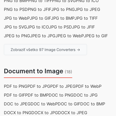
PNG to BMP
PNG to TIFF
PNG to SVG
PNG to ICO
PNG to PSD
PNG to JFIF
JPG to PNG
JPG to JPEG
JPG to WebP
JPG to GIF
JPG to BMP
JPG to TIFF
JPG to SVG
JPG to ICO
JPG to PSD
JPG to JFIF
JPEG to PNG
JPEG to JPG
JPEG to WebP
JPEG to GIF
Zobraziť všetko 97 Image Converters →
Document to Image
(18)
PDF to PNG
PDF to JPG
PDF to JPEG
PDF to WebP
PDF to GIF
PDF to BMP
DOC to PNG
DOC to JPG
DOC to JPEG
DOC to WebP
DOC to GIF
DOC to BMP
DOCX to PNG
DOCX to JPG
DOCX to JPEG