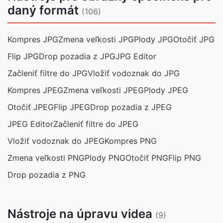
daný formát
(106)
Kompres JPG
Zmena veľkosti JPG
Plody JPG
Otočiť JPG
Flip JPG
Drop pozadia z JPG
JPG Editor
Začleniť filtre do JPG
Vložiť vodoznak do JPG
Kompres JPEG
Zmena veľkosti JPEG
Plody JPEG
Otočiť JPEG
Flip JPEG
Drop pozadia z JPEG
JPEG Editor
Začleniť filtre do JPEG
Vložiť vodoznak do JPEG
Kompres PNG
Zmena veľkosti PNG
Plody PNG
Otočiť PNG
Flip PNG
Drop pozadia z PNG
Nástroje na úpravu videa
(9)