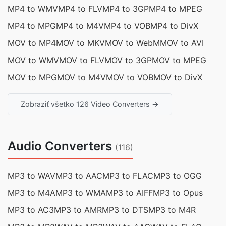
MP4 to WMV
MP4 to FLV
MP4 to 3GP
MP4 to MPEG
MP4 to MPG
MP4 to M4V
MP4 to VOB
MP4 to DivX
MOV to MP4
MOV to MKV
MOV to WebM
MOV to AVI
MOV to WMV
MOV to FLV
MOV to 3GP
MOV to MPEG
MOV to MPG
MOV to M4V
MOV to VOB
MOV to DivX
Zobraziť všetko 126 Video Converters →
Audio Converters
(116)
MP3 to WAV
MP3 to AAC
MP3 to FLAC
MP3 to OGG
MP3 to M4A
MP3 to WMA
MP3 to AIFF
MP3 to Opus
MP3 to AC3
MP3 to AMR
MP3 to DTS
MP3 to M4R