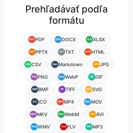
Prehľadávať podľa
formátu
PDF
DOCX
XLSX
PDF
DOC
XLS
PPTX
TXT
HTML
PPT
TXT
HTM
CSV
Markdown
JPG
CSV
Mar
JPG
PNG
WebP
GIF
PNG
Web
GIF
BMP
TIFF
SVG
BMP
TIF
SVG
ICO
MP4
MOV
ICO
MP4
MOV
MKV
WebM
AVI
MKV
Web
AVI
WMV
FLV
MP3
WMV
FLV
MP3